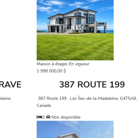
Maison à étages
En vigueur
1 998 000,00 $
GRAVE
387 ROUTE 199
leine,
387 Route 199 , Les Îles-de-la-Madeleine, G4T5A8,
Canada
3
Non disponible