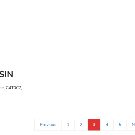
SIN
ine, G4T0C7,
Previous
1
2
3
4
5
N