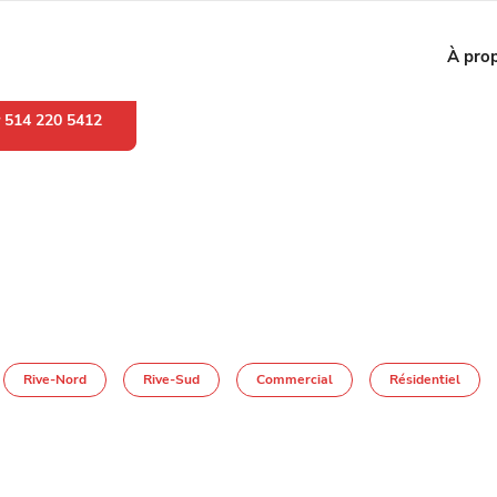
Membre de :
APCIQ
À pro
r
514 220 5412
Rive-Nord
Rive-Sud
Commercial
Résidentiel