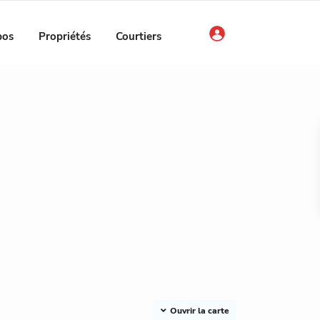
Location
Fullscreen
Précédent
Next
pos
Propriétés
Courtiers
Garages
Ouvrir la carte