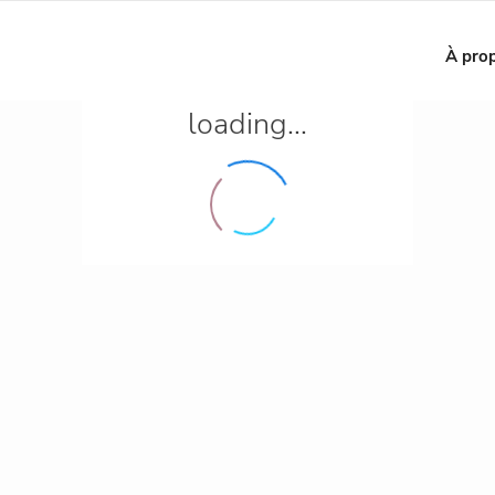
View
My 
À pro
loading...
Villes
Chambres